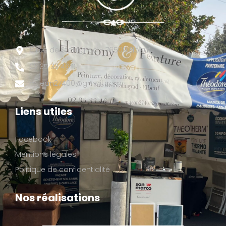
6 rue de Stalingrad - 76500 Elbeuf
02 35 33 46 11
m.jean27400@gmail.com
Liens utiles
Facebook
Mentions légales
Politique de confidentialité
Nos réalisations