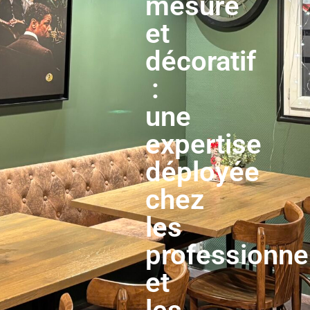
mesure
et
décoratif
:
une
expertise
déployée
chez
les
professionne
et