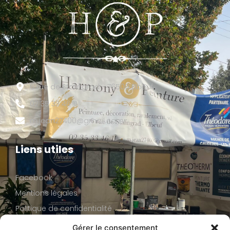
6 rue de Stalingrad - 76500 Elbeuf
02 35 33 46 11
m.jean27400@gmail.com
Liens utiles
Facebook
Mentions légales
Politique de confidentialité
Gérer le consentement