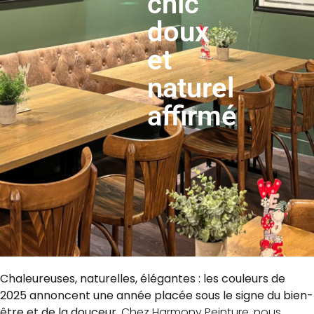
chic
doux
et
naturel
affirmé
Chaleureuses, naturelles, élégantes : les couleurs de
2025 annoncent une année placée sous le signe du bien-
être et de la douceur.
Chez Harmony Peinture, nous